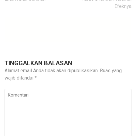
Efeknya
TINGGALKAN BALASAN
Alamat email Anda tidak akan dipublikasikan.
Ruas yang
wajib ditandai
*
Komentari