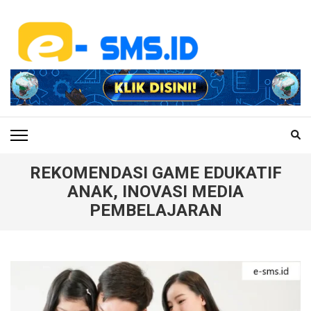
Lompat
ke
konten
(Tekan
E-SMS.ID: INFORMASI &
E-sms.id memberikan informasi kekinian tentang aplikasi berguna untuk
Enter)
masyarakat luas
BERITA TENTANG
APLIKASI
REKOMENDASI GAME EDUKATIF
ANAK, INOVASI MEDIA
PEMBELAJARAN