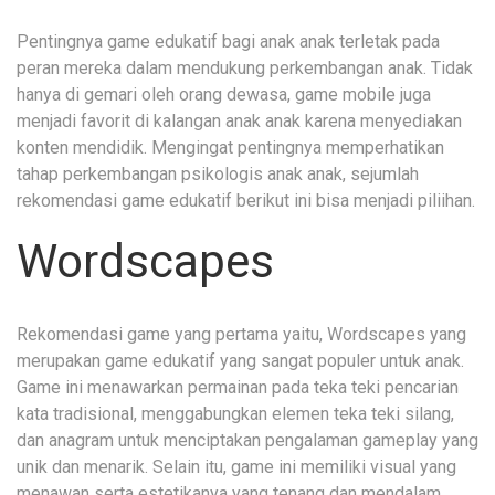
Pentingnya game edukatif bagi anak anak terletak pada
peran mereka dalam mendukung perkembangan anak. Tidak
hanya di gemari oleh orang dewasa, game mobile juga
menjadi favorit di kalangan anak anak karena menyediakan
konten mendidik. Mengingat pentingnya memperhatikan
tahap perkembangan psikologis anak anak, sejumlah
rekomendasi game edukatif berikut ini bisa menjadi piliihan.
Wordscapes
Rekomendasi game yang pertama yaitu, Wordscapes yang
merupakan game edukatif yang sangat populer untuk anak.
Game ini menawarkan permainan pada teka teki pencarian
kata tradisional, menggabungkan elemen teka teki silang,
dan anagram untuk menciptakan pengalaman gameplay yang
unik dan menarik. Selain itu, game ini memiliki visual yang
menawan serta estetikanya yang tenang dan mendalam.