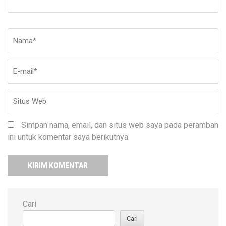
Nama
*
E-
Si
ma
W
Simpan nama, email, dan situs web saya pada peramban
ini untuk komentar saya berikutnya.
Cari
Cari