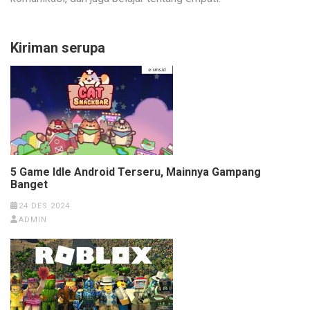
Kiriman serupa
5 Game Idle Android Terseru, Mainnya Gampang
Banget
24 DES 2024
ADMIN