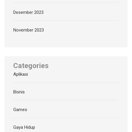
Desember 2023
November 2023
Categories
Aplikasi
Bisnis
Games
Gaya Hidup