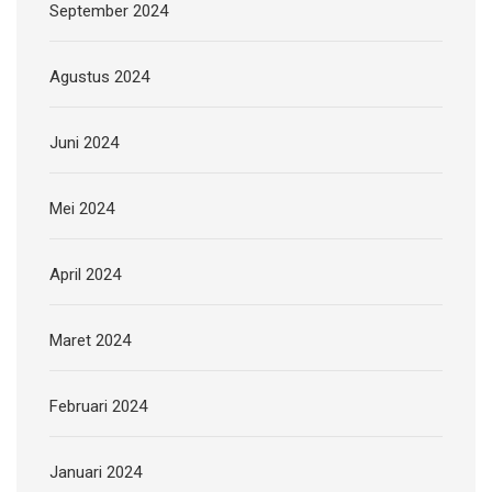
September 2024
Agustus 2024
Juni 2024
Mei 2024
April 2024
Maret 2024
Februari 2024
Januari 2024