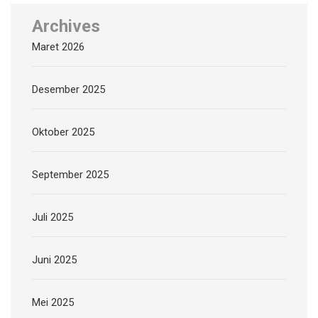
Archives
Maret 2026
Desember 2025
Oktober 2025
September 2025
Juli 2025
Juni 2025
Mei 2025