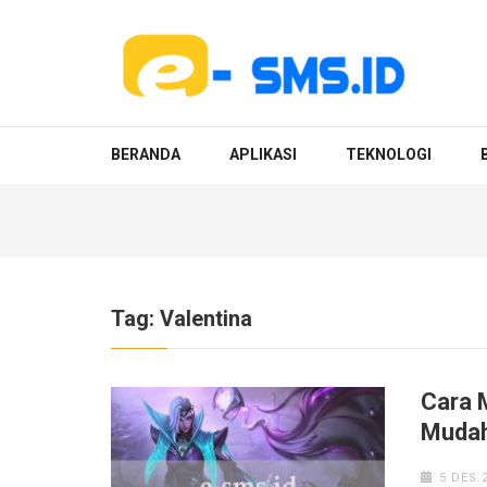
Lompat
ke
konten
(Tekan
E-SMS.ID: INFORMAS
E-sms.id memberikan informasi kekinian tentang aplikasi b
Enter)
BERANDA
APLIKASI
TEKNOLOGI
Tag:
Valentina
Cara 
Muda
5 DES 