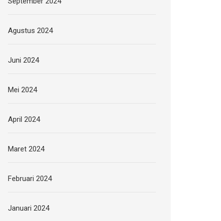
September 2024
Agustus 2024
Juni 2024
Mei 2024
April 2024
Maret 2024
Februari 2024
Januari 2024