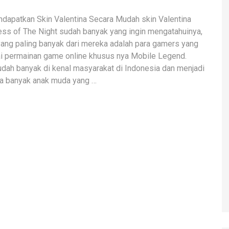
dapatkan Skin Valentina Secara Mudah skin Valentina
ss of The Night sudah banyak yang ingin mengatahuinya,
ang paling banyak dari mereka adalah para gamers yang
 permainan game online khusus nya Mobile Legend.
ah banyak di kenal masyarakat di Indonesia dan menjadi
a banyak anak muda yang …