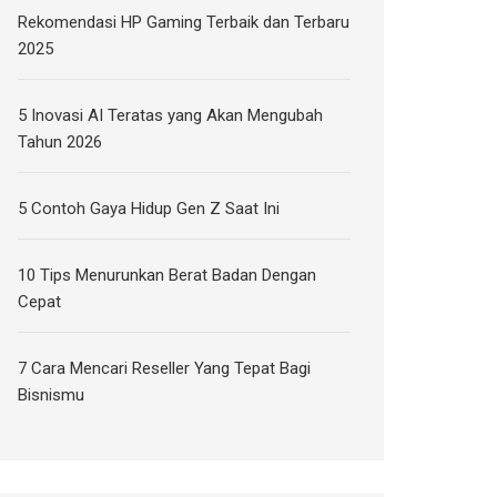
Rekomendasi HP Gaming Terbaik dan Terbaru
2025
5 Inovasi AI Teratas yang Akan Mengubah
Tahun 2026
5 Contoh Gaya Hidup Gen Z Saat Ini
10 Tips Menurunkan Berat Badan Dengan
Cepat
7 Cara Mencari Reseller Yang Tepat Bagi
Bisnismu