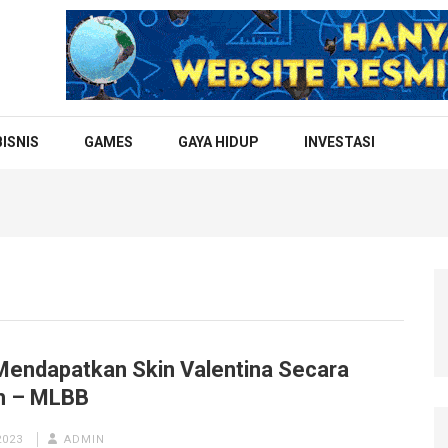
I & BERITA TENTANG APLI
erguna untuk masyarakat luas
BISNIS
GAMES
GAYA HIDUP
INVESTASI
Mendapatkan Skin Valentina Secara
h – MLBB
2023
ADMIN