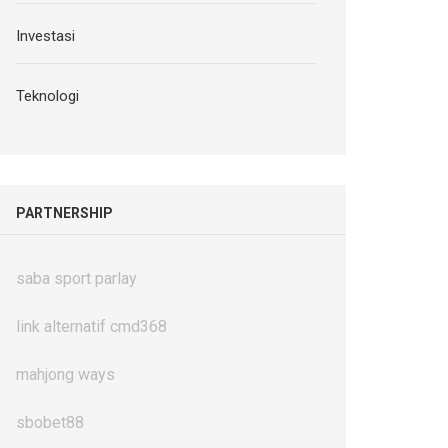
Investasi
Teknologi
PARTNERSHIP
saba sport parlay
link alternatif cmd368
mahjong ways
sbobet88