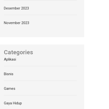
Desember 2023
November 2023
Categories
Aplikasi
Bisnis
Games
Gaya Hidup