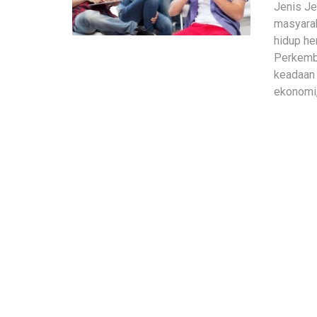
Jenis Je
masyarak
hidup he
Perkemb
keadaan 
ekonomi,