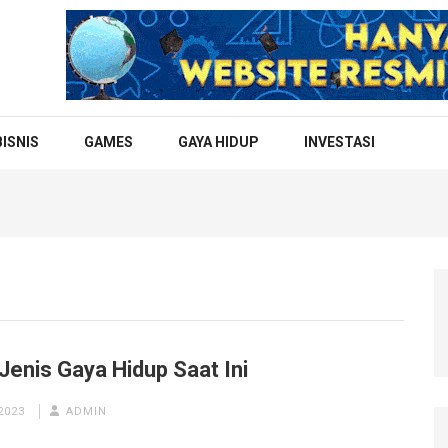
I & BERITA TENTANG APLI
erguna untuk masyarakat luas
BISNIS
GAMES
GAYA HIDUP
INVESTASI
Jenis Gaya Hidup Saat Ini
2023
ADMIN