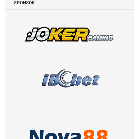
SPONSOR