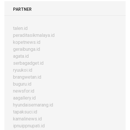
PARTNER
talen.id
peraditasikmalaya.id
kopetnews.id
geraibunga.id
agata.id
serbagadget.id
ryuukoi.id
brangwetan.id
buguru.id
newsfor.id
aagallery.id
hyundaisemarang.id
tapaksuci.id
kamalinews.id
ipnuippnupati.id