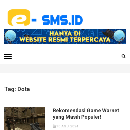
Lompat
ke
konten
(Tekan
E-SMS.ID: INFORMASI &
E-sms.id memberikan informasi kekinian tentang aplikasi berguna untuk
Enter)
masyarakat luas
BERITA TENTANG
APLIKASI
Tag:
Dota
Rekomendasi Game Warnet
yang Masih Populer!
10 AGU 2024