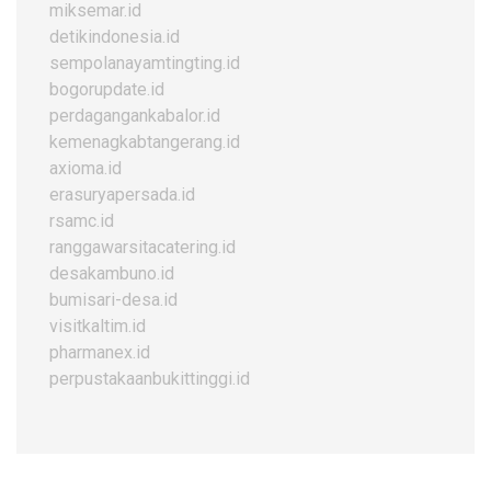
miksemar.id
detikindonesia.id
sempolanayamtingting.id
bogorupdate.id
perdagangankabalor.id
kemenagkabtangerang.id
axioma.id
erasuryapersada.id
rsamc.id
ranggawarsitacatering.id
desakambuno.id
bumisari-desa.id
visitkaltim.id
pharmanex.id
perpustakaanbukittinggi.id