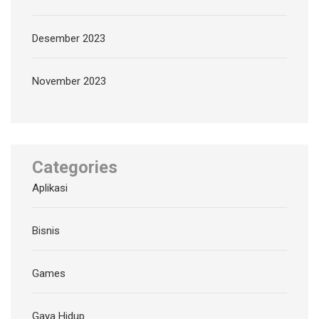
Desember 2023
November 2023
Categories
Aplikasi
Bisnis
Games
Gaya Hidup