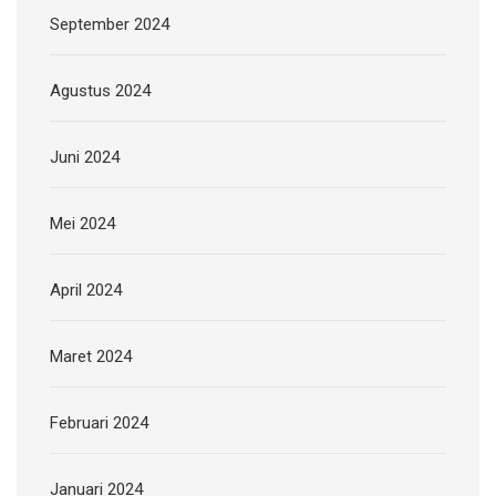
September 2024
Agustus 2024
Juni 2024
Mei 2024
April 2024
Maret 2024
Februari 2024
Januari 2024