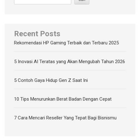
Recent Posts
Rekomendasi HP Gaming Terbaik dan Terbaru 2025
5 Inovasi AI Teratas yang Akan Mengubah Tahun 2026
5 Contoh Gaya Hidup Gen Z Saat Ini
10 Tips Menurunkan Berat Badan Dengan Cepat
7 Cara Mencari Reseller Yang Tepat Bagi Bisnismu